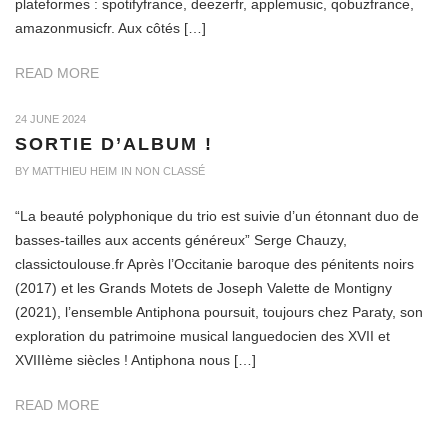
plateformes : spotifyfrance, deezerfr, applemusic, qobuzfrance,
amazonmusicfr. Aux côtés […]
READ MORE
O
24 JUNE 2024
SORTIE D’ALBUM !
N
BY
MATTHIEU HEIM
IN
NON CLASSÉ
“La beauté polyphonique du trio est suivie d’un étonnant duo de
basses-tailles aux accents généreux” Serge Chauzy,
classictoulouse.fr Après l’Occitanie baroque des pénitents noirs
(2017) et les Grands Motets de Joseph Valette de Montigny
(2021), l’ensemble Antiphona poursuit, toujours chez Paraty, son
exploration du patrimoine musical languedocien des XVII et
XVIIIème siècles ! Antiphona nous […]
READ MORE