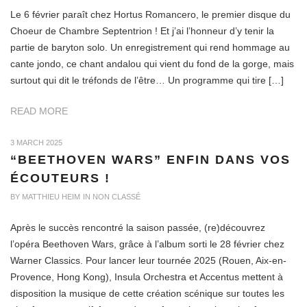
Le 6 février paraît chez Hortus Romancero, le premier disque du
Choeur de Chambre Septentrion ! Et j’ai l’honneur d’y tenir la
partie de baryton solo. Un enregistrement qui rend hommage au
cante jondo, ce chant andalou qui vient du fond de la gorge, mais
surtout qui dit le tréfonds de l’être… Un programme qui tire […]
READ MORE
O
3 MARCH 2025
“BEETHOVEN WARS” ENFIN DANS VOS
N
ÉCOUTEURS !
BY
MATTHIEU HEIM
IN
NON CLASSÉ
Après le succès rencontré la saison passée, (re)découvrez
l’opéra Beethoven Wars, grâce à l’album sorti le 28 février chez
Warner Classics. Pour lancer leur tournée 2025 (Rouen, Aix-en-
Provence, Hong Kong), Insula Orchestra et Accentus mettent à
disposition la musique de cette création scénique sur toutes les