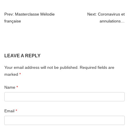
Prev: Masterclasse Mélodie
Next: Coronavirus et
P
française
annulations…
O
S
T
LEAVE A REPLY
N
A
Your email address will not be published.
Required fields are
marked
*
V
I
Name
*
G
A
Email
*
T
I